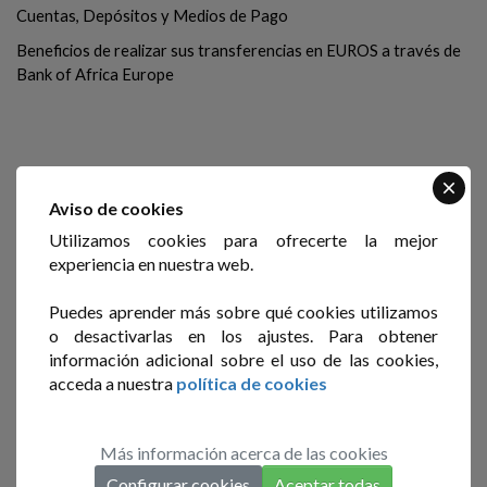
Cuentas, Depósitos y Medios de Pago
Beneficios de realizar sus transferencias en EUROS a través de
Bank of Africa Europe
Financiación Internacional
Aviso de cookies
Pre/post-financiación de exportaciones
Utilizamos cookies para ofrecerte la mejor
experiencia en nuestra web.
Crédito comprador
Forfaiting, descuento sin recurso de letras de cambio y pagarés
Puedes aprender más sobre qué cookies utilizamos
o desactivarlas en los ajustes. Para obtener
Crédito suministrador
información adicional sobre el uso de las cookies,
acceda a nuestra
política de cookies
Operaciones de Comercio Exterior
Más información acerca de las cookies
Configurar cookies
Aceptar todas