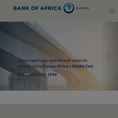
Tog
nav
Previous
Nex
Banco experto en operativa de comercio
exterior entre
Europa
,
Africa
y
Middle East
En España desde
1994