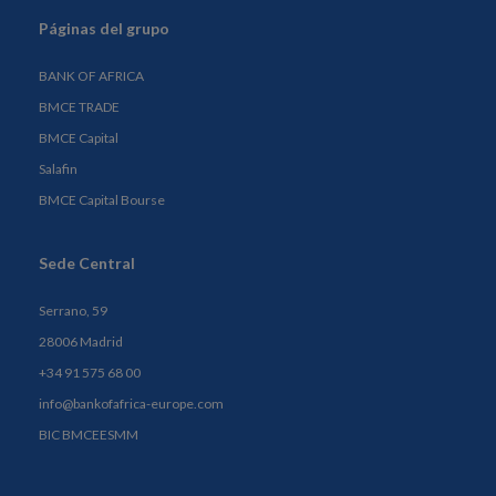
Páginas del grupo
BANK OF AFRICA
BMCE TRADE
BMCE Capital
Salafin
BMCE Capital Bourse
Sede Central
Serrano, 59
28006 Madrid
+34 91 575 68 00
info@bankofafrica-europe.com
BIC BMCEESMM