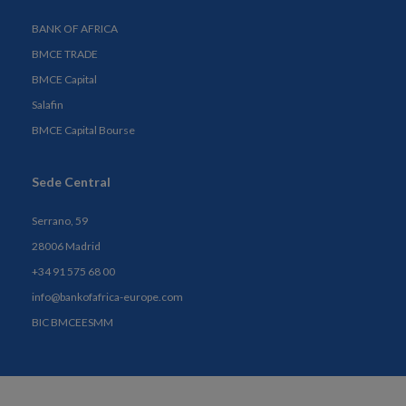
BANK OF AFRICA
BMCE TRADE
BMCE Capital
Salafin
BMCE Capital Bourse
Sede Central
Serrano, 59
28006 Madrid
+34 91 575 68 00
info@bankofafrica-europe.com
BIC BMCEESMM